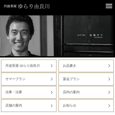
丹波茶屋 ゆらり由良川
お品書き
サマープラン
宴会プラン
法事・法要
店内の案内
店舗の案内
お知らせ