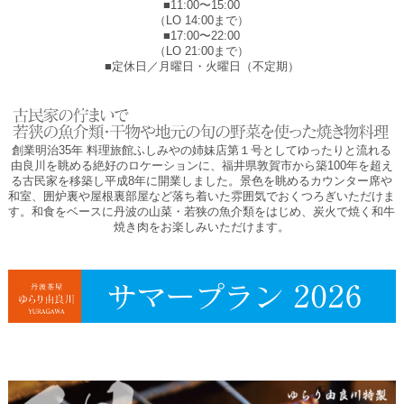
■11:00〜15:00
（LO 14:00まで）
■17:00〜22:00
（LO 21:00まで）
■定休日／月曜日・火曜日（不定期）
創業明治35年 料理旅館ふしみやの姉妹店第１号としてゆったりと流れる
由良川を眺める絶好のロケーションに、福井県敦賀市から築100年を超え
る古民家を移築し平成8年に開業しました。景色を眺めるカウンター席や
和室、囲炉裏や屋根裏部屋など落ち着いた雰囲気でおくつろぎいただけま
す。和食をベースに丹波の山菜・若狭の魚介類をはじめ、炭火で焼く和牛
焼き肉をお楽しみいただけます。